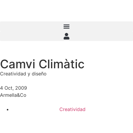
Menú iniciar sesión
Camvi Climàtic
Creatividad y diseño
4 Oct, 2009
Armella&Co
Creatividad